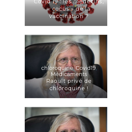
Covid 19 : les médecins,
« cocus » de la
vaccination ?
chloroquine
,
Covid19
,
Médicaments
Raoult privé de
chloroquine !