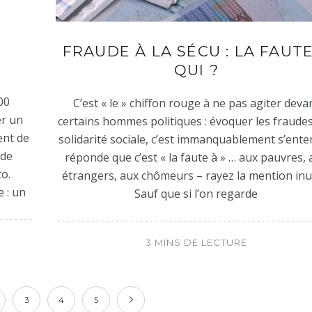
FRAUDE À LA SÉCU : LA FAUTE
QUI ?
00
C’est « le » chiffon rouge à ne pas agiter deva
er un
certains hommes politiques : évoquer les fraudes
ient de
solidarité sociale, c’est immanquablement s’ent
ode
réponde que c’est « la faute à » … aux pauvres,
o.
étrangers, aux chômeurs – rayez la mention inut
 : un
Sauf que si l’on regarde
3 MINS DE LECTURE
3
4
5