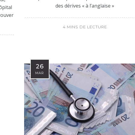
des dérives « à l’anglaise »
ôpital
trouver
4 MINS DE LECTURE
26
MAR