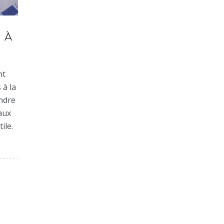
 À
nt
 à la
endre
 aux
ile.