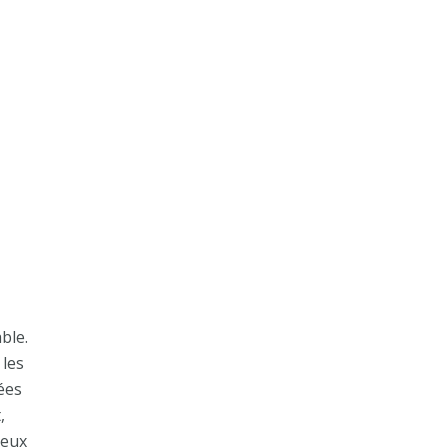
ble.
 les
ées
,
 eux