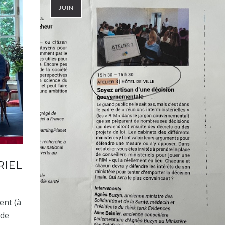
JUIN
RIEL
ent (à
 de