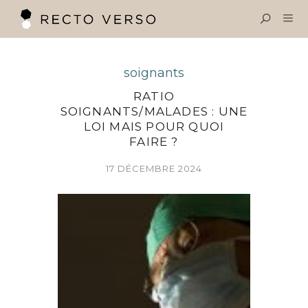
OBJECTIF SANTÉ
Menu
soignants
RECTO VERSO
RATIO
SOIGNANTS/MALADES : UNE
VINCENT OLIVIER
LOI MAIS POUR QUOI
FAIRE ?
EXPERTISES
17 DÉCEMBRE 2024
LE BLOG SANTÉ
CONTACT