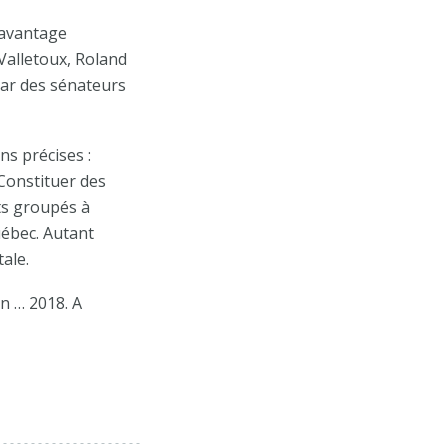
 davantage
 Valletoux, Roland
 par des sénateurs
ns précises :
Constituer des
ts groupés à
ébec. Autant
tale.
n … 2018. A