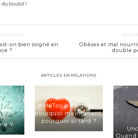
 du boulot !
EVIOUS POST
NEXT P
est-on bien soigné en
Obèses et mal nourris
nce ?
double p
ARTICLES EN RELATIONS
Uncategorized
#MeToo à l’hôpital :
ized
pourquoi maintenant,
nt
pourquoi si tard ?
me Y
Unc
Quand 