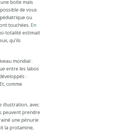
 une boite mais
mpossible de vous
 pédiatrique ou
sont touchées.
En
si-totalité estimait
ux, qu’ils
niveau mondial :
ue entre les labos
 développés :
 Et, comme
 illustration, avec
es peuvent prendre
rainé une pénurie
it la protamine,