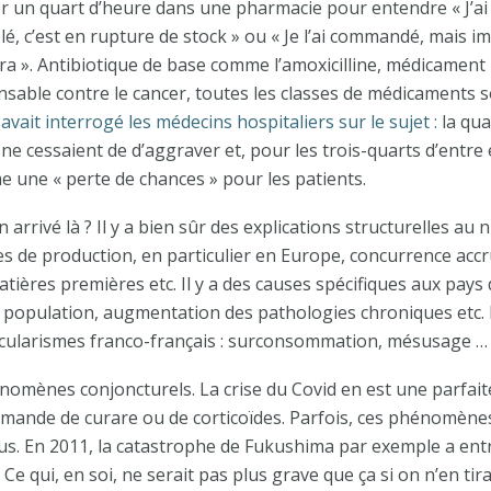
ster un quart d’heure dans une pharmacie pour entendre « J’ai
é, c’est en rupture de stock » ou « Je l’ai commandé, mais i
era ». Antibiotique de base comme l’amoxicilline, médicament
nsable contre le cancer, toutes les classes de médicaments 
 avait interrogé les médecins hospitaliers sur le sujet :
la qua
e cessaient de d’aggraver et, pour les trois-quarts d’entre e
une « perte de chances » pour les patients.
rrivé là ? Il y a bien sûr des explications structurelles au 
es de production, en particulier en Europe, concurrence accr
tières premières etc. Il y a des causes spécifiques aux pays
la population, augmentation des pathologies chroniques etc.
icularismes franco-français : surconsommation, mésusage …
énomènes conjoncturels. La crise du Covid en est une parfaite
demande de curare ou de corticoïdes. Parfois, ces phénomèn
us. En 2011, la catastrophe de Fukushima par exemple a ent
e qui, en soi, ne serait pas plus grave que ça si on n’en tira