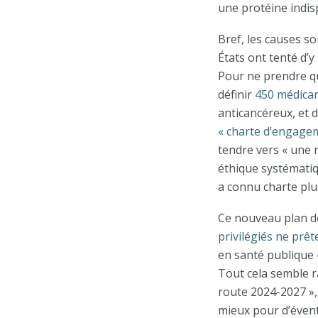
une protéine indis
Bref, les causes so
États ont tenté d’
Pour ne prendre qu’
définir
450 médicam
anticancéreux, et d
« charte d’engage
tendre vers « une 
éthique systématiq
a connu charte plu
Ce nouveau plan d
privilégiés ne prê
en santé publique «
Tout cela semble ra
route 2024-2027 »,
mieux pour d’évent