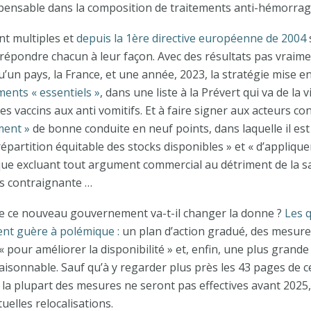
pensable dans la composition de traitements anti-hémorrag
nt multiples et
depuis la 1
ère
directive européenne de 2004
s
y répondre chacun à leur façon. Avec des résultats pas vraime
un pays, la France, et une année, 2023, la stratégie mise en
ents « essentiels »
, dans une liste à la Prévert qui va de la 
es vaccins aux anti vomitifs. Et à faire signer aux acteurs c
ment »
de bonne conduite en neuf points, dans laquelle il est
répartition équitable des stocks disponibles » et « d’appliq
ue excluant tout argument commercial au détriment de la sa
s contraignante …
e ce nouveau gouvernement va-t-il changer la donne ?
Les 
tent guère à polémique :
un plan d’action gradué, des mesur
 pour améliorer la disponibilité » et, enfin, une plus grand
isonnable. Sauf qu’à y regarder plus près les 43 pages de cet
 la plupart des mesures ne seront pas effectives avant 202
uelles relocalisations.