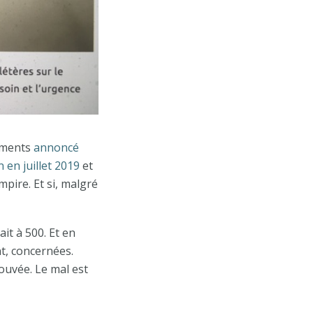
caments
annoncé
 en juillet 2019
et
empire. Et si, malgré
it à 500. Et en
t, concernées.
rouvée. Le mal est