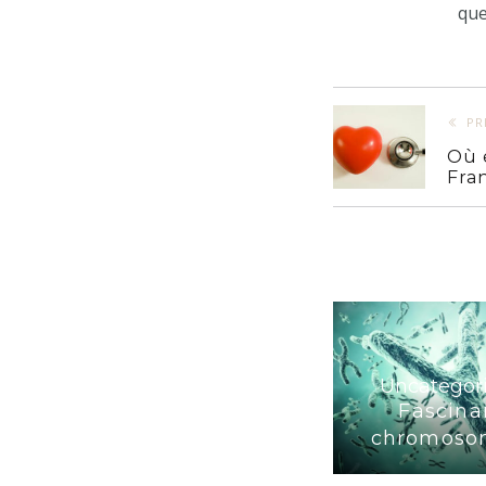
que
PR
Où 
Fra
Uncategor
Fascina
chromoso