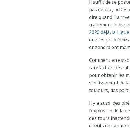
Il suffit de se po
pas deux », « Désol
dire quand il arriv
traitement indispe
2020 déjà, la Ligue
que les problèmes n
engendraient même 
Comment en est-on a
raréfaction des sit
pour obtenir les ma
vieillissement de 
toujours, des part
Il y a aussi des ph
l’explosion de la 
des tours inattend
d’œufs de saumon. C