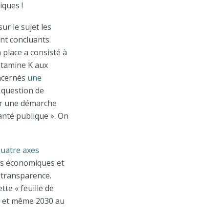
iques !
ur le sujet les
nt concluants.
 place a consisté à
vitamine K aux
oncernés
une
 question de
uer une démarche
nté publique ». On
quatre axes
es économiques et
e transparence.
te « feuille de
5, et même 2030 au