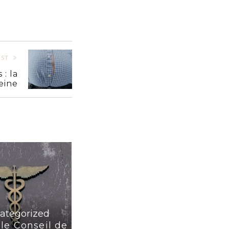
OST
 : la
eine
ategorized
le Conseil de