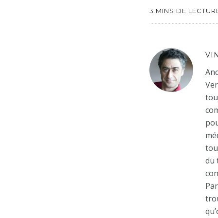
3 MINS DE LECTUR
VI
Anc
Ver
tou
com
pou
méd
tou
du 
con
Par
tro
qu’