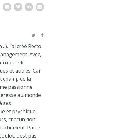
…), j’ai créé Recto
 management. Avec,
eux qu’elle
ues et autres. Car
ct champ de la
, me passionne
ntéresse au monde
à ses
e et psychique.
urs, chacun doit
détachement. Parce
boulot, c’est pas